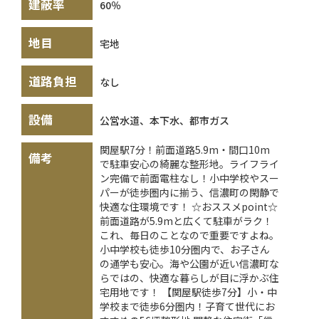
建蔽率
60％
地目
宅地
道路負担
なし
設備
公営水道、本下水、都市ガス
関屋駅7分！前面道路5.9m・間口10m
備考
で駐車安心の綺麗な整形地。ライフライ
ン完備で前面電柱なし！小中学校やスー
パーが徒歩圏内に揃う、信濃町の閑静で
快適な住環境です！ ☆おススメpoint☆
前面道路が5.9mと広くて駐車がラク！
これ、毎日のことなので重要ですよね。
小中学校も徒歩10分圏内で、お子さん
の通学も安心。海や公園が近い信濃町な
らではの、快適な暮らしが目に浮かぶ住
宅用地です！ 【関屋駅徒歩7分】小・中
学校まで徒歩6分圏内！子育て世代にお