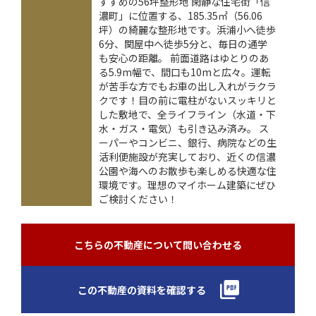
すすめの56坪整形地 閑静な住宅街「信
濃町」に位置する、185.35㎡（56.06
坪）の綺麗な整形地です。浜浦小へ徒歩
6分、関屋中へ徒歩5分と、毎日の通学
も安心の距離。 前面道路はゆとりのあ
る5.9m幅で、間口も10mと広々。運転
が苦手な方でもお車の出し入れがラクラ
クです！目の前に電柱がないスッキリと
した敷地で、全ライフライン（水道・下
水・ガス・電気）も引き込み済み。 ス
ーパーやコンビニ、銀行、病院などの生
活利便施設が充実しており、近くの信濃
公園や海へのお散歩も楽しめる快適な住
環境です。理想のマイホーム建築にぜひ
ご検討ください！
こちらの不動産について問い合わせる
この不動産の資料を確認する