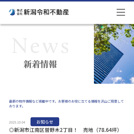
toggle
navigat
新着情報
最新の物件情報など掲載中です。お客様のお役に立てる情報を沢山ご用意して
おります。
お知らせ
2025.10.04
◎新潟市江南区曽野木2丁目！ 売地（78.64坪）