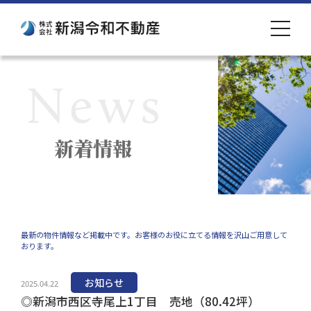
toggle
navigat
新着情報
最新の物件情報など掲載中です。お客様のお役に立てる情報を沢山ご用意して
おります。
お知らせ
2025.04.22
◎新潟市西区寺尾上1丁目 売地（80.42坪）