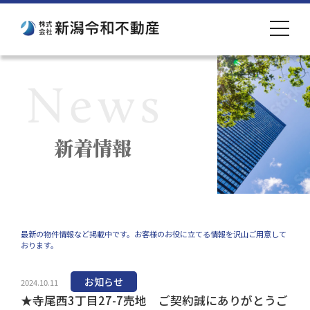
toggle
navigat
新着情報
最新の物件情報など掲載中です。お客様のお役に立てる情報を沢山ご用意して
おります。
お知らせ
2024.10.11
★寺尾西3丁目27-7売地 ご契約誠にありがとうご