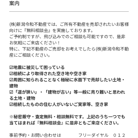
案内
(株)新潟令和不動産では、ご所有不動産を売却されたいお客様
向けに『無料相談会』を実施しております。
ご予約制ですが、飛び込みでのご相談も可能ですので、是非
お気軽にご来店ください！
特に、下記不動産のご売却をお考えでしたら(株)新潟令和不動
産にご相談ください。
☑
地震に被災して困っている
☑相続により取得された空き地や空き家
☑周囲に知られることなく極秘に水面下で売却したい土地・
建物
☑「道が狭い」・「建物が古い」等一般に売り難いと思われ
る土地・建物
☑相続したものの住む人がいないご実家等、空き家
※秘密厳守・査定無料・相談無料です。上記のうち一つでも
当てはまれば『無料相談会』に是非ともご来店ください。
事前予約・お問い合わせは フリーダイヤル ０１２